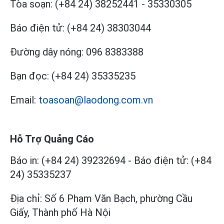
Tòa soạn:
(+84 24) 38252441
-
35330305
Báo điện tử:
(+84 24) 38303044
Đường dây nóng:
096 8383388
Bạn đọc:
(+84 24) 35335235
Email:
toasoan@laodong.com.vn
Hỗ Trợ Quảng Cáo
Báo in: (+84 24) 39232694
-
Báo điện tử: (+84
24) 35335237
Địa chỉ: Số 6 Phạm Văn Bạch, phường Cầu
Giấy, Thành phố Hà Nội