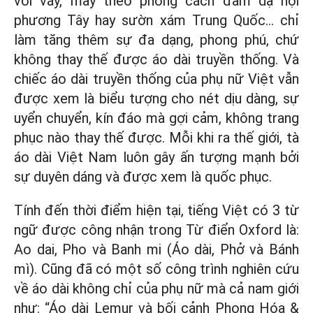
với váy, may theo phong cách đầm dạ hội
phương Tây hay sườn xám Trung Quốc... chỉ
làm tăng thêm sự đa dạng, phong phú, chứ
không thay thế được áo dài truyền thống. Và
chiếc áo dài truyền thống của phụ nữ Việt vẫn
được xem là biểu tượng cho nét dịu dàng, sự
uyển chuyển, kín đáo mà gợi cảm, không trang
phục nào thay thế được. Mỗi khi ra thế giới, tà
áo dài Việt Nam luôn gây ấn tượng mạnh bởi
sự duyên dáng và được xem là quốc phục.
Tính đến thời điểm hiện tại, tiếng Việt có 3 từ
ngữ được công nhận trong Từ điển Oxford là:
Ao dai, Pho và Banh mi (Áo dài, Phở và Bánh
mì). Cũng đã có một số công trình nghiên cứu
về áo dài không chỉ của phụ nữ mà cả nam giới
như: “Áo dài Lemur và bối cảnh Phong Hóa &