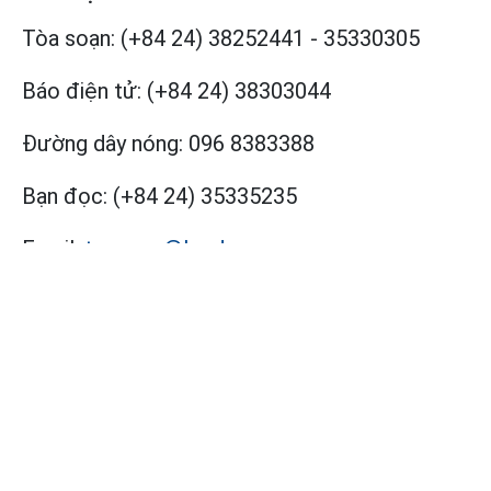
Tòa soạn:
(+84 24) 38252441
-
35330305
Báo điện tử:
(+84 24) 38303044
Đường dây nóng:
096 8383388
Bạn đọc:
(+84 24) 35335235
Email:
toasoan@laodong.com.vn
Hỗ Trợ Quảng Cáo
Báo in: (+84 24) 39232694
-
Báo điện tử: (+84
24) 35335237
Địa chỉ: Số 6 Phạm Văn Bạch, phường Cầu