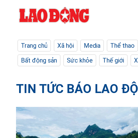
Trang chủ
Xã hội
Media
Thể thao
Bất động sản
Sức khỏe
Thế giới
X
TIN TỨC BÁO LAO Đ