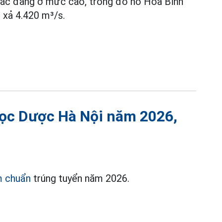
 Bắc đang ở mức cao, trong đó hồ Hòa Bình
 xả 4.420 m³/s.
học Dược Hà Nội năm 2026,
m chuẩn
trúng tuyển năm 2026.