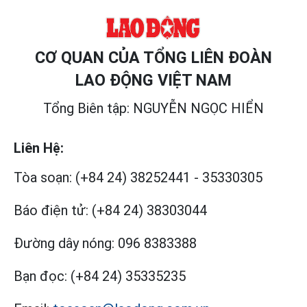
CƠ QUAN CỦA TỔNG LIÊN ĐOÀN
LAO ĐỘNG VIỆT NAM
Tổng Biên tập: NGUYỄN NGỌC HIỂN
Liên Hệ:
Tòa soạn:
(+84 24) 38252441
-
35330305
Báo điện tử:
(+84 24) 38303044
Đường dây nóng:
096 8383388
Bạn đọc:
(+84 24) 35335235