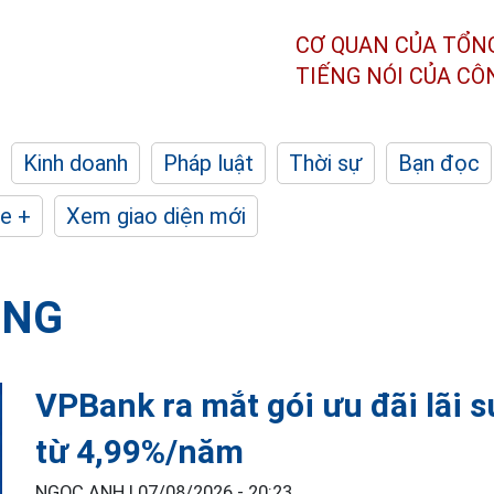
CƠ QUAN CỦA TỔN
TIẾNG NÓI CỦA C
Kinh doanh
Pháp luật
Thời sự
Bạn đọc
e +
Xem giao diện mới
ỘNG
VPBank ra mắt gói ưu đãi lãi 
từ 4,99%/năm
NGỌC ANH |
07/08/2026 - 20:23