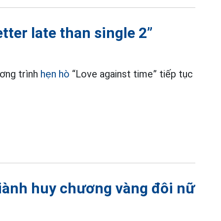
ter late than single 2”
ương trình
hẹn hò
“Love against time” tiếp tục
iành huy chương vàng đôi nữ