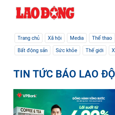
Trang chủ
Xã hội
Media
Thể thao
Bất động sản
Sức khỏe
Thế giới
X
TIN TỨC BÁO LAO Đ