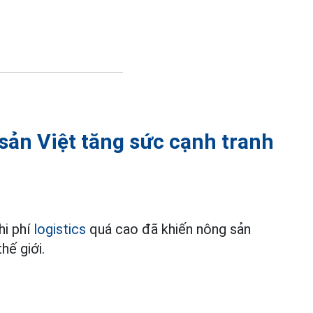
 sản Việt tăng sức cạnh tranh
hi phí
logistics
quá cao đã khiến nông sản
hế giới.