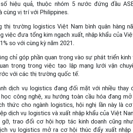
 số hiệu quả, thuộc nhóm 5 nước đứng đầu ASE
 cùng vị trí với Philippines.
 thị trường logistics Việt Nam bình quân hàng 
ng việc đưa tổng kim ngạch xuất, nhập khẩu của Vi
9,1% so với cùng kỳ năm 2021.
hông chỉ góp phần quan trọng vào sự phát triển kin
uan trọng trong việc tạo lập mạng lưới vận chuyể
ớc với các thị trường quốc tế.
nh dịch vụ logistics đang đối mặt với nhiều thay
a học công nghệ, xu hướng toàn cầu hóa đang mở 
h thức cho ngành logistics, hội nghị lần này là c
iệp dịch vụ logistics và xuất nhập khẩu của Việt N
 gỡ, trao đổi cơ hội hợp tác kinh doanh cũng như
dịch vụ logistics mở ra cơ hội thúc đẩy xuất nhập