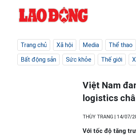
Trang chủ
Xã hội
Media
Thể thao
Bất động sản
Sức khỏe
Thế giới
X
Việt Nam đa
logistics ch
THÙY TRANG |
14/07/2
Với tốc độ tăng tr