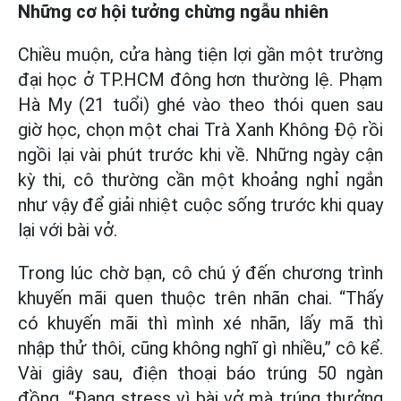
Những cơ hội tưởng chừng ngẫu nhiên
Chiều muộn, cửa hàng tiện lợi gần một trường
đại học ở TP.HCM đông hơn thường lệ. Phạm
Hà My (21 tuổi) ghé vào theo thói quen sau
giờ học, chọn một chai Trà Xanh Không Độ rồi
ngồi lại vài phút trước khi về. Những ngày cận
kỳ thi, cô thường cần một khoảng nghỉ ngắn
như vậy để giải nhiệt cuộc sống trước khi quay
lại với bài vở.
Trong lúc chờ bạn, cô chú ý đến chương trình
khuyến mãi quen thuộc trên nhãn chai. “Thấy
có khuyến mãi thì mình xé nhãn, lấy mã thì
nhập thử thôi, cũng không nghĩ gì nhiều,” cô kể.
Vài giây sau, điện thoại báo trúng 50 ngàn
đồng. “Đang stress vì bài vở mà trúng thưởng