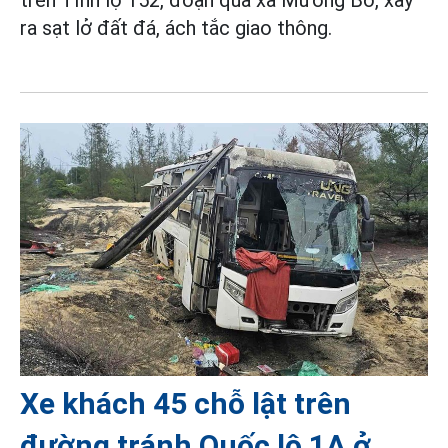
trên Tỉnh lộ 152, đoạn qua xã Mường Bo, xảy
ra sạt lở đất đá, ách tắc giao thông.
Xe khách 45 chỗ lật trên
đường tránh Quốc lộ 1A ở