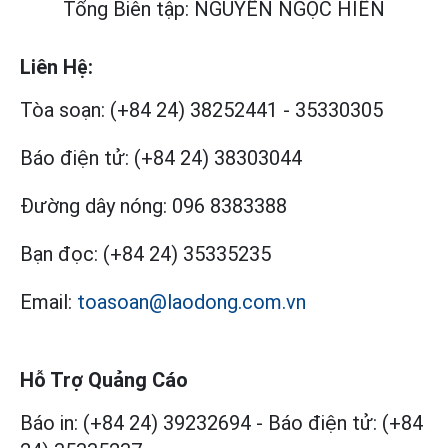
Tổng Biên tập: NGUYỄN NGỌC HIỂN
Liên Hệ:
Tòa soạn:
(+84 24) 38252441
-
35330305
Báo điện tử:
(+84 24) 38303044
Đường dây nóng:
096 8383388
Bạn đọc:
(+84 24) 35335235
Email:
toasoan@laodong.com.vn
Hỗ Trợ Quảng Cáo
Báo in: (+84 24) 39232694
-
Báo điện tử: (+84