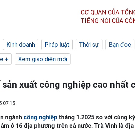
CƠ QUAN CỦA TỔN
TIẾNG NÓI CỦA C
Kinh doanh
Pháp luật
Thời sự
Bạn đọc
e +
Xem giao diện mới
ố sản xuất công nghiệp cao nhất 
5 07:15
àn ngành
công nghiệp
tháng 1.2025 so với cùng k
iảm ở 16 địa phương trên cả nước. Trà Vinh là đị