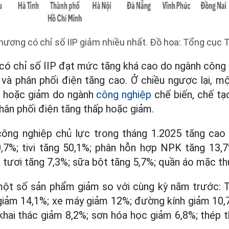
hương có chỉ số IIP giảm nhiều nhất. Đồ họa: Tổng cục
ó chỉ số IIP đạt mức tăng khá cao do ngành công 
 và phân phối điện tăng cao. Ở chiều ngược lại, 
ấp hoặc giảm do ngành
công nghiệp
chế biến, chế tạ
phân phối điện tăng thấp hoặc giảm.
ng nghiệp chủ lực trong tháng 1.2025 tăng cao
,7%; tivi tăng 50,1%; phân hỗn hợp NPK tăng 13,7
a tươi tăng 7,3%; sữa bột tăng 5,7%; quần áo mặc t
 một số sản phẩm giảm so với cùng kỳ năm trước: 
i giảm 14,1%; xe máy giảm 12%; đường kính giảm 10,
khai thác giảm 8,2%; sơn hóa học giảm 6,8%; thép 