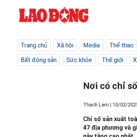
Trang chủ
Xã hội
Media
Thể thao
Bất động sản
Sức khỏe
Thế giới
X
Nơi có chỉ s
Thạch Lam |
10/02/202
Chỉ số sản xuất to
47 địa phương và g
này tăng cao nhất.