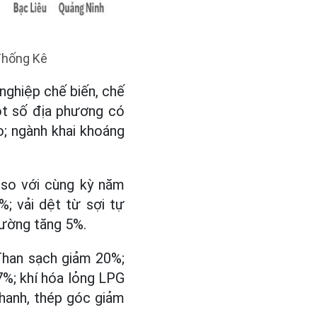
 Thống Kê
nghiệp chế biến, chế
một số địa phương có
o; ngành khai khoáng
 so với cùng kỳ năm
%; vải dệt từ sợi tự
hường tăng 5%.
Than sạch giảm 20%;
7%; khí hóa lỏng LPG
thanh, thép góc giảm