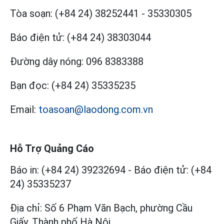
Tòa soạn:
(+84 24) 38252441
-
35330305
Báo điện tử:
(+84 24) 38303044
Đường dây nóng:
096 8383388
Bạn đọc:
(+84 24) 35335235
Email:
toasoan@laodong.com.vn
Hỗ Trợ Quảng Cáo
Báo in: (+84 24) 39232694
-
Báo điện tử: (+84
24) 35335237
Địa chỉ: Số 6 Phạm Văn Bạch, phường Cầu
Giấy, Thành phố Hà Nội