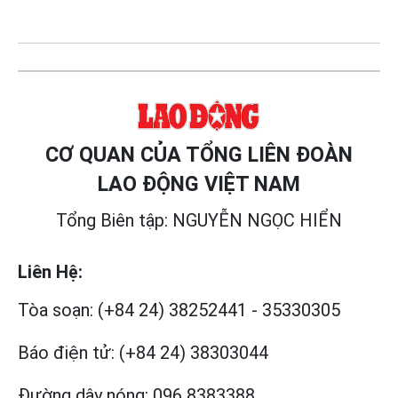
CƠ QUAN CỦA TỔNG LIÊN ĐOÀN
LAO ĐỘNG VIỆT NAM
Tổng Biên tập: NGUYỄN NGỌC HIỂN
Liên Hệ:
Tòa soạn:
(+84 24) 38252441
-
35330305
Báo điện tử:
(+84 24) 38303044
Đường dây nóng:
096 8383388