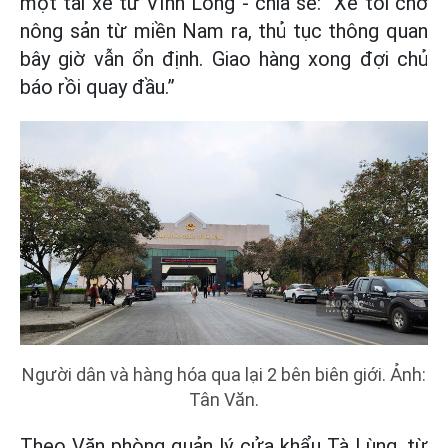
một tài xế từ Vĩnh Long - chia sẻ: “Xe tôi chở
nông sản từ miền Nam ra, thủ tục thông quan
bây giờ vẫn ổn định. Giao hàng xong đợi chủ
báo rồi quay đầu.”
Người dân và hàng hóa qua lại 2 bên biên giới. Ảnh:
Tân Văn.
Theo Văn phòng quản lý cửa khẩu Tà Lùng, từ