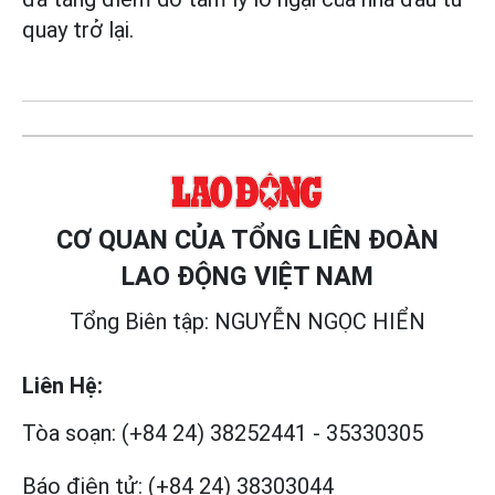
quay trở lại.
CƠ QUAN CỦA TỔNG LIÊN ĐOÀN
LAO ĐỘNG VIỆT NAM
Tổng Biên tập: NGUYỄN NGỌC HIỂN
Liên Hệ:
Tòa soạn:
(+84 24) 38252441
-
35330305
Báo điện tử:
(+84 24) 38303044