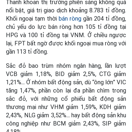
Thanh khoản thị trường phiên sáng không quá
nổi bật, giá trị giao dịch khoảng 8.783 tỉ đồng.
Khối ngoại tạm thời
bán ròng
gần 204 tỉ đồng,
chủ yếu do lực bán ròng hơn 105 tỉ đồng tại
HPG và 100 tỉ đồng tại VNM. Ở chiều ngược
lại, FPT bất ngờ được khối ngoại mua ròng với
gần 113 tỉ đồng.
Sắc đỏ bao trùm nhóm ngân hàng, lần lượt
VCB giảm 1,18%, BID giảm 2,5%, CTG giảm
1,21%... Ở nhóm bất động sản, dù “ông lớn” VIC
tăng 1,47%, phần còn lại đa phần chìm trong
sắc đỏ, với những cổ phiếu bất động sản
thương mại như VHM giảm 1,59%, KDH giảm
2,43%, NLG giảm 3,52%... hay bất động sản khu
công nghiệp như BCM giảm 2,43%, SIP giảm
4,18%...