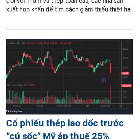
đối với nhôm và thép toàn cầu, các nhà sản
xuất họp khẩn để tìm cách giảm thiểu thiệt hại.
Cổ phiếu thép lao dốc trước
“cú sốc” Mỹ áp thuế 25%