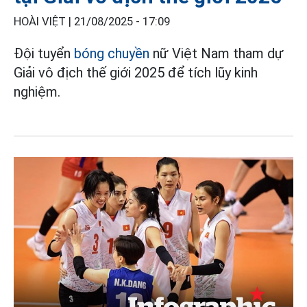
HOÀI VIỆT |
21/08/2025 - 17:09
Đội tuyển
bóng chuyền
nữ Việt Nam tham dự
Giải vô địch thế giới 2025 để tích lũy kinh
nghiệm.