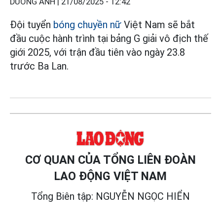
DƯƠNG ANH |
21/08/2025 - 12:42
Đội tuyển
bóng chuyền nữ
Việt Nam sẽ bắt
đầu cuộc hành trình tại bảng G giải vô địch thế
giới 2025, với trận đầu tiên vào ngày 23.8
trước Ba Lan.
CƠ QUAN CỦA TỔNG LIÊN ĐOÀN
LAO ĐỘNG VIỆT NAM
Tổng Biên tập: NGUYỄN NGỌC HIỂN