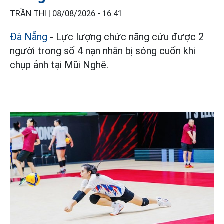
TRẦN THI |
08/08/2026 - 16:41
Đà Nẵng
- Lực lượng chức năng cứu được 2
người trong số 4 nạn nhân bị sóng cuốn khi
chụp ảnh tại Mũi Nghê.