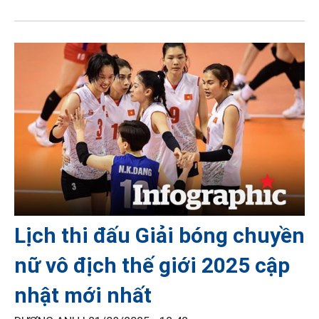
Lịch thi đấu Giải bóng chuyền
nữ vô địch thế giới 2025 cập
nhật mới nhất