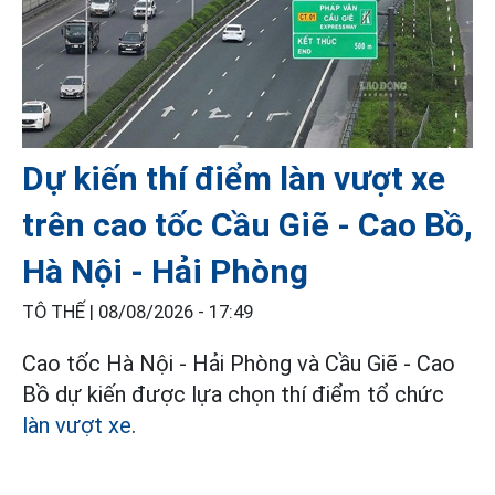
Dự kiến thí điểm làn vượt xe
trên cao tốc Cầu Giẽ - Cao Bồ,
Hà Nội - Hải Phòng
TÔ THẾ |
08/08/2026 - 17:49
Cao tốc Hà Nội - Hải Phòng và Cầu Giẽ - Cao
Bồ dự kiến được lựa chọn thí điểm tổ chức
làn vượt xe
.