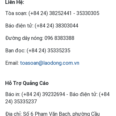
Liên Hệ:
Tòa soạn:
(+84 24) 38252441
-
35330305
Báo điện tử:
(+84 24) 38303044
Đường dây nóng:
096 8383388
Bạn đọc:
(+84 24) 35335235
Email:
toasoan@laodong.com.vn
Hỗ Trợ Quảng Cáo
Báo in: (+84 24) 39232694
-
Báo điện tử: (+84
24) 35335237
Địa chỉ: Số 6 Phạm Văn Bạch, phường Cầu