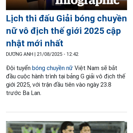
Lịch thi đấu Giải bóng chuyền
nữ vô địch thế giới 2025 cập
nhật mới nhất
DƯƠNG ANH |
21/08/2025 - 12:42
Đội tuyển
bóng chuyền nữ
Việt Nam sẽ bắt
đầu cuộc hành trình tại bảng G giải vô địch thế
giới 2025, với trận đầu tiên vào ngày 23.8
trước Ba Lan.