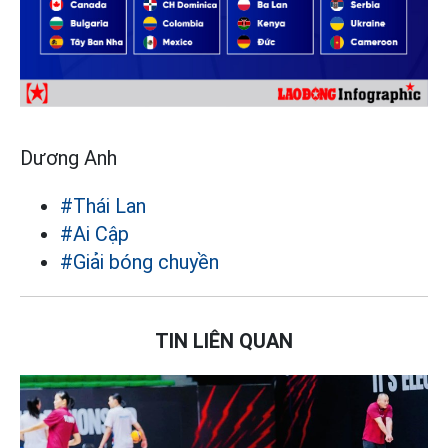
Dương Anh
#Thái Lan
#Ai Cập
#Giải bóng chuyền
TIN LIÊN QUAN