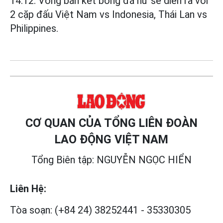
14.12: Vòng bán kết bóng đá nữ sẽ diễn ra với
2 cặp đấu Việt Nam vs Indonesia, Thái Lan vs
Philippines.
CƠ QUAN CỦA TỔNG LIÊN ĐOÀN
LAO ĐỘNG VIỆT NAM
Tổng Biên tập: NGUYỄN NGỌC HIỂN
Liên Hệ:
Tòa soạn:
(+84 24) 38252441
-
35330305