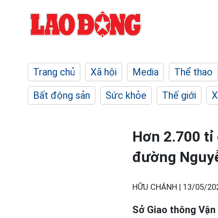
Trang chủ
Xã hội
Media
Thể thao
Bất động sản
Sức khỏe
Thế giới
X
Hơn 2.700 tỉ
đường Nguyễ
HỮU CHÁNH |
13/05/20
Sở Giao thông Vận 