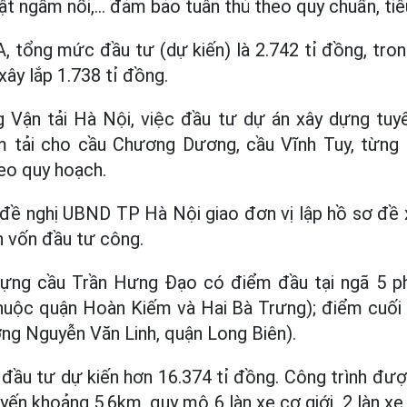
ật ngầm nổi,... đảm bảo tuân thủ theo quy chuẩn, tiê
, tổng mức đầu tư (dự kiến) là 2.742 tỉ đồng, tro
xây lắp 1.738 tỉ đồng.
Vận tải Hà Nội, việc đầu tư dự án xây dựng tuy
 tải cho cầu Chương Dương, cầu Vĩnh Tuy, từng 
heo quy hoạch.
ề nghị UBND TP Hà Nội giao đơn vị lập hồ sơ đề 
 vốn đầu tư công.
dựng cầu Trần Hưng Đạo có điểm đầu tại ngã 5 p
huộc quận Hoàn Kiếm và Hai Bà Trưng); điểm cuối t
ng Nguyễn Văn Linh, quận Long Biên).
đầu tư dự kiến hơn 16.374 tỉ đồng. Công trình đượ
uyến khoảng 5,6km, quy mô 6 làn xe cơ giới, 2 làn xe 