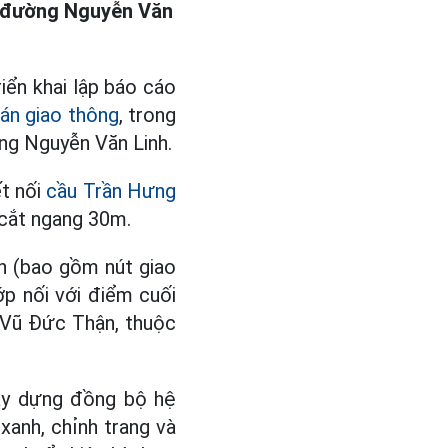
i đường Nguyễn Văn
ển khai lập báo cáo
án giao thông
, trong
ng Nguyễn Văn Linh.
ết nối
cầu Trần Hưng
 cắt ngang 30m.
nh (bao gồm nút giao
hớp nối với điểm cuối
Vũ Đức Thận, thuộc
̂y dựng đồng bộ hệ
 xanh, chỉnh trang và