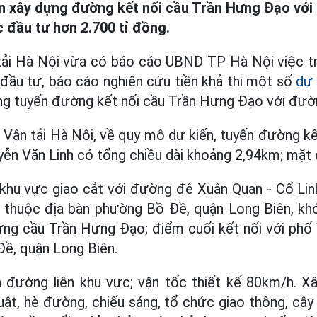
án xây dựng đường kết nối cầu Trần Hưng Đạo vớ
 đầu tư hơn 2.700 tỉ đồng.
tải Hà Nội vừa có báo cáo UBND TP Hà Nội việc tri
đầu tư, báo cáo nghiên cứu tiền khả thi một số
dự 
ng tuyến đường kết nối cầu Trần Hưng Đạo với đườ
Vận tải Hà Nội, về quy mô dự kiến, tuyến đường k
ễn Văn Linh có tổng chiều dài khoảng 2,94km; mặt
khu vực giao cắt với đường đê Xuân Quan - Cổ Li
 thuộc địa bàn phường Bồ Đề, quận Long Biên, k
dựng cầu Trần Hưng Đạo; điểm cuối kết nối với phố 
ề, quận Long Biên.
 đường liên khu vực; vận tốc thiết kế 80km/h. Xa
ật, hè đường, chiếu sáng, tổ chức giao thông, cây