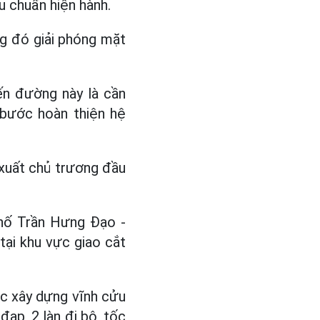
u chuẩn hiện hành.
ng đó giải phóng mặt
ến đường này là cần
bước hoàn thiện hệ
xuất chủ trương đầu
hố Trần Hưng Đạo -
ại khu vực giao cắt
c xây dựng vĩnh cửu
đạp, 2 làn đi bộ, tốc