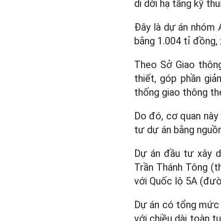
di dời hạ tầng kỹ thu
Đây là dự án nhóm A
bằng 1.004 tỉ đồng, 
Theo Sở Giao thông 
thiết, góp phần giảm
thống giao thông t
Do đó, cơ quan này đ
tư dự án bằng nguồn
Dự án đầu tư xây 
Trần Thánh Tông (t
với Quốc lộ 5A (đườ
Dự án có tổng mức 
với chiều dài toàn t