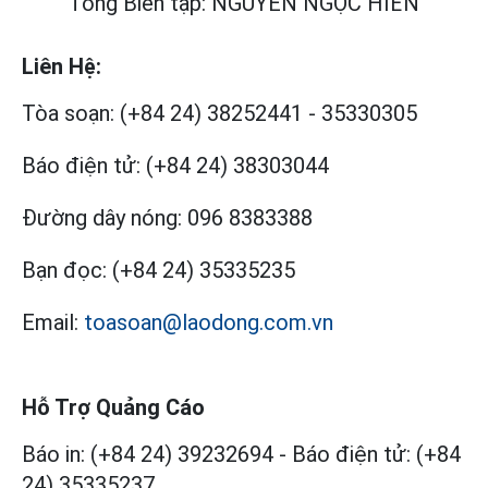
Tổng Biên tập: NGUYỄN NGỌC HIỂN
Liên Hệ:
Tòa soạn:
(+84 24) 38252441
-
35330305
Báo điện tử:
(+84 24) 38303044
Đường dây nóng:
096 8383388
Bạn đọc:
(+84 24) 35335235
Email:
toasoan@laodong.com.vn
Hỗ Trợ Quảng Cáo
Báo in: (+84 24) 39232694
-
Báo điện tử: (+84
24) 35335237