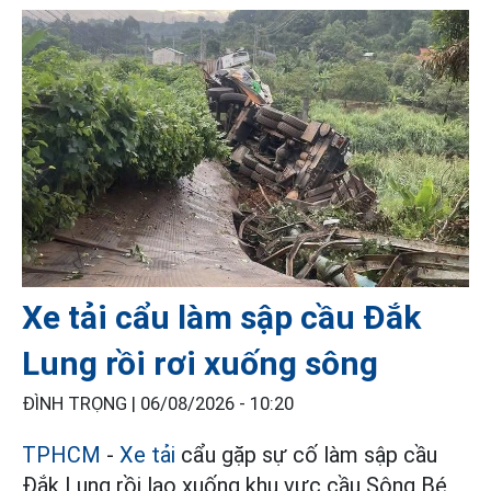
Xe tải cẩu làm sập cầu Đắk
Lung rồi rơi xuống sông
ĐÌNH TRỌNG |
06/08/2026 - 10:20
TPHCM
-
Xe tải
cẩu gặp sự cố làm sập cầu
Đắk Lung rồi lao xuống khu vực cầu Sông Bé