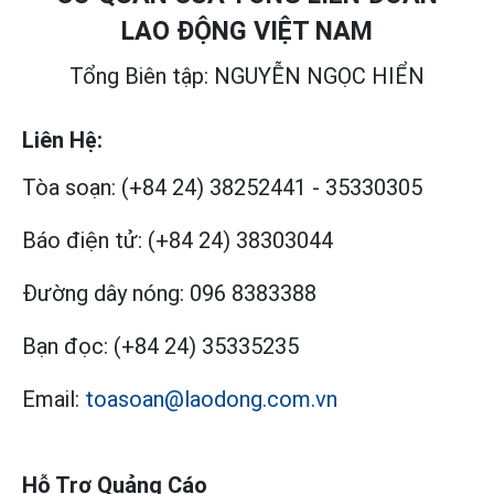
LAO ĐỘNG VIỆT NAM
Tổng Biên tập: NGUYỄN NGỌC HIỂN
Liên Hệ:
Tòa soạn:
(+84 24) 38252441
-
35330305
Báo điện tử:
(+84 24) 38303044
Đường dây nóng:
096 8383388
Bạn đọc:
(+84 24) 35335235
Email:
toasoan@laodong.com.vn
Hỗ Trợ Quảng Cáo