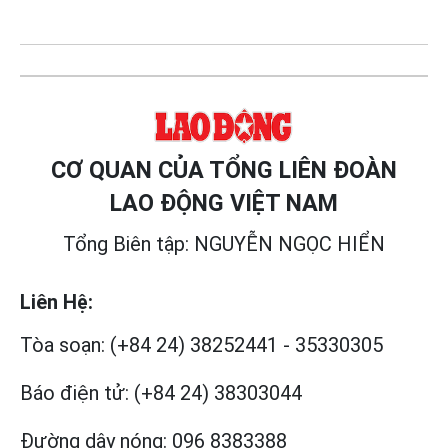
CƠ QUAN CỦA TỔNG LIÊN ĐOÀN
LAO ĐỘNG VIỆT NAM
Tổng Biên tập: NGUYỄN NGỌC HIỂN
Liên Hệ:
Tòa soạn:
(+84 24) 38252441
-
35330305
Báo điện tử:
(+84 24) 38303044
Đường dây nóng:
096 8383388