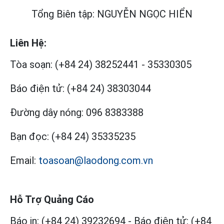
Tổng Biên tập: NGUYỄN NGỌC HIỂN
Liên Hệ:
Tòa soạn:
(+84 24) 38252441
-
35330305
Báo điện tử:
(+84 24) 38303044
Đường dây nóng:
096 8383388
Bạn đọc:
(+84 24) 35335235
Email:
toasoan@laodong.com.vn
Hỗ Trợ Quảng Cáo
Báo in: (+84 24) 39232694
-
Báo điện tử: (+84