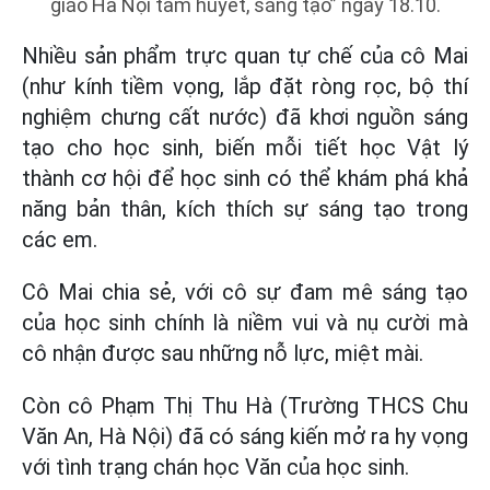
giáo Hà Nội tâm huyết, sáng tạo” ngày 18.10.
Nhiều sản phẩm trực quan tự chế của cô Mai
(như kính tiềm vọng, lắp đặt ròng rọc, bộ thí
nghiệm chưng cất nước) đã khơi nguồn sáng
tạo cho học sinh, biến mỗi tiết học Vật lý
thành cơ hội để học sinh có thể khám phá khả
năng bản thân, kích thích sự sáng tạo trong
các em.
Cô Mai chia sẻ, với cô sự đam mê sáng tạo
của học sinh chính là niềm vui và nụ cười mà
cô nhận được sau những nỗ lực, miệt mài.
Còn cô Phạm Thị Thu Hà (Trường THCS Chu
Văn An, Hà Nội) đã có sáng kiến mở ra hy vọng
với tình trạng chán học Văn của học sinh.