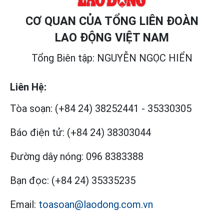
CƠ QUAN CỦA TỔNG LIÊN ĐOÀN
LAO ĐỘNG VIỆT NAM
Tổng Biên tập: NGUYỄN NGỌC HIỂN
Liên Hệ:
Tòa soạn:
(+84 24) 38252441
-
35330305
Báo điện tử:
(+84 24) 38303044
Đường dây nóng:
096 8383388
Bạn đọc:
(+84 24) 35335235
Email:
toasoan@laodong.com.vn