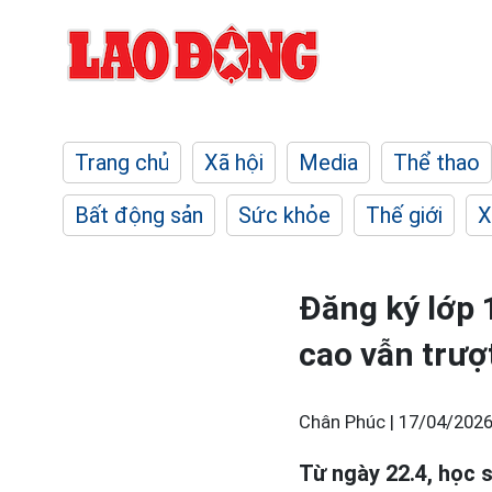
Trang chủ
Xã hội
Media
Thể thao
Bất động sản
Sức khỏe
Thế giới
X
Đăng ký lớp 
cao vẫn trượ
Chân Phúc |
17/04/2026
Từ ngày 22.4, học s