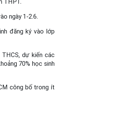
ăm THPT.
ào ngày 1-2.6.
inh đăng ký vào lớp
g THCS, dự kiến các
khoảng 70% học sinh
CM công bố trong ít