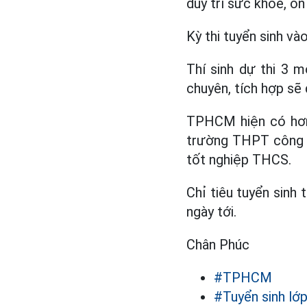
duy trì sức khỏe, ổ
Kỳ thi tuyển sinh v
Thí sinh dự thi 3 
chuyên, tích hợp sẽ
TPHCM hiện có hơn 
trường THPT công l
tốt nghiệp THCS.
Chỉ tiêu tuyển sin
ngày tới.
Chân Phúc
#TPHCM
#Tuyển sinh lớ