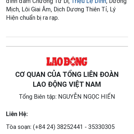
đình đám Chương Tử Di,
Triệu Lệ Dĩnh
, Dương
Mịch, Lôi Giai Âm, Dịch Dương Thiên Tỉ, Lý
Hiện chuẩn bị ra rạp.
CƠ QUAN CỦA TỔNG LIÊN ĐOÀN
LAO ĐỘNG VIỆT NAM
Tổng Biên tập: NGUYỄN NGỌC HIỂN
Liên Hệ:
Tòa soạn:
(+84 24) 38252441
-
35330305