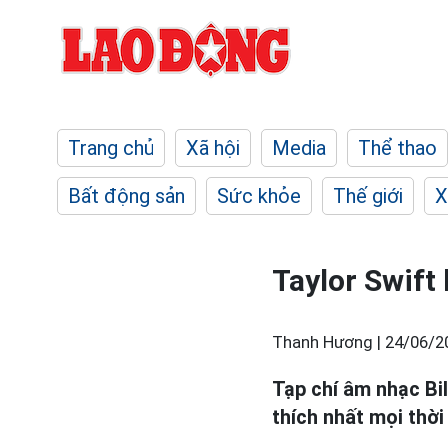
Trang chủ
Xã hội
Media
Thể thao
Bất động sản
Sức khỏe
Thế giới
X
Taylor Swift 
Thanh Hương |
24/06/2
Tạp chí âm nhạc Bi
thích nhất mọi thời 