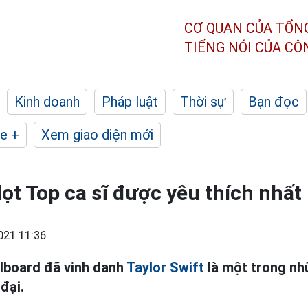
CƠ QUAN CỦA TỔN
TIẾNG NÓI CỦA C
Kinh doanh
Pháp luật
Thời sự
Bạn đọc
e +
Xem giao diện mới
lọt Top ca sĩ được yêu thích nhất
021 11:36
llboard đã vinh danh
Taylor Swift
là một trong nh
đại.