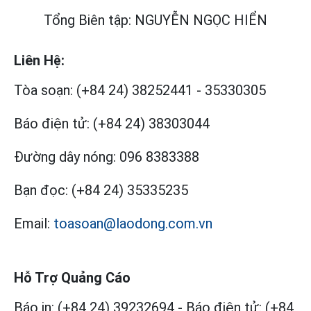
Tổng Biên tập: NGUYỄN NGỌC HIỂN
Liên Hệ:
Tòa soạn:
(+84 24) 38252441
-
35330305
Báo điện tử:
(+84 24) 38303044
Đường dây nóng:
096 8383388
Bạn đọc:
(+84 24) 35335235
Email:
toasoan@laodong.com.vn
Hỗ Trợ Quảng Cáo
Báo in: (+84 24) 39232694
-
Báo điện tử: (+84