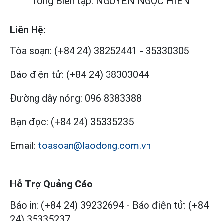
Tổng Biên tập: NGUYỄN NGỌC HIỂN
Liên Hệ:
Tòa soạn:
(+84 24) 38252441
-
35330305
Báo điện tử:
(+84 24) 38303044
Đường dây nóng:
096 8383388
Bạn đọc:
(+84 24) 35335235
Email:
toasoan@laodong.com.vn
Hỗ Trợ Quảng Cáo
Báo in: (+84 24) 39232694
-
Báo điện tử: (+84
24) 35335237