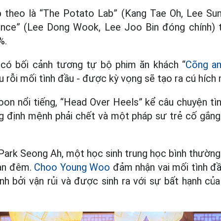
 theo là “The Potato Lab” (Kang Tae Oh, Lee Sun
ance” (Lee Dong Wook, Lee Joo Bin đóng chính) t
%.
có bối cảnh tương tự bộ phim ăn khách “
Cõng a
 rỗi mối tình đầu - được kỳ vọng sẽ tạo ra cú hích 
on nổi tiếng, “Head Over Heels” kể câu chuyện tìn
 định mệnh phải chết và một pháp sư trẻ cố gắng 
 Park Seong Ah, một học sinh trung học bình thườn
ban đêm.
Choo Young Woo
đảm nhận vai mối tình đ
nh bởi vận rủi và được sinh ra với sự bất hạnh củ