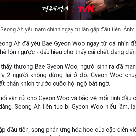
Seong Ah yêu nam chính ngay từ lần gặp đầu tiên. Ảnh:
eong Ah đã yêu Bae Gyeon Woo ngay từ cái nhìn đầ
thế lộn ngược - dấu hiệu cho thấy cái chết đang đến
thấy thương Bae Gyeon Woo, người sinh ra đã mang 
ữa 2 người không dừng lại ở đó. Gyeon Woo chu
ất phấn khích trước cuộc hội ngộ bất ngờ.
ổi vận rủi cho Gyeon Woo và bảo vệ mối tình đầu 
dàng. Seong Ah liên tục bị Gyeon Woo hiểu lầm, l
ập đầu tiên, song phản ứng hóa học của cặp diễn vi