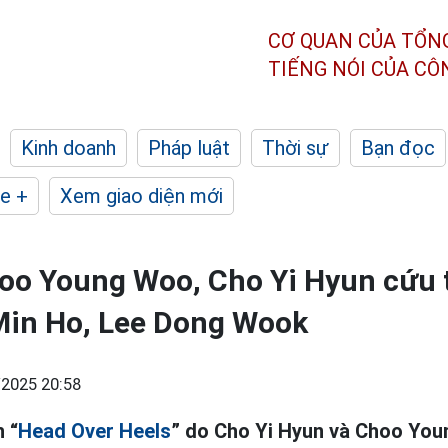
CƠ QUAN CỦA TỔN
TIẾNG NÓI CỦA C
Kinh doanh
Pháp luật
Thời sự
Bạn đọc
e +
Xem giao diện mới
oo Young Woo, Cho Yi Hyun cứu t
Min Ho, Lee Dong Wook
2025 20:58
 “
Head Over Heels
” do Cho Yi Hyun và Choo Yo