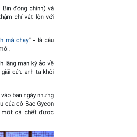
 Bin đóng chính) và
hậm chí vật lộn với
nh mà chạy
” - là câu
mới.
h lãng mạn kỳ ảo về
giải cứu anh ta khỏi
g vào ban ngày nhưng
ầu của cô Bae Gyeon
a một cái chết được