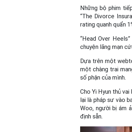
Những bộ phim tiếp
“The Divorce Insur
rating quanh quẩn 1
“Head Over Heels” 
chuyện lãng mạn cứu
Dựa trên một webto
một chàng trai mang
số phận của mình.
Cho Yi Hyun thủ vai
lại là pháp sư vào 
Woo, người bị ám ả
định sẵn.