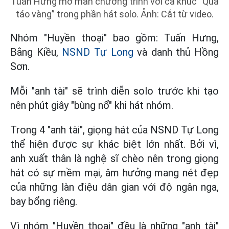
Tuấn Hưng mở màn chương trình với ca khúc “Quả
táo vàng” trong phần hát solo. Ảnh: Cắt từ video.
Nhóm "Huyền thoại" bao gồm: Tuấn Hưng,
Bằng Kiều,
NSND Tự Long
và danh thủ Hồng
Sơn.
Mỗi "anh tài" sẽ trình diễn solo trước khi tạo
nên phút giây "bùng nổ" khi hát nhóm.
Trong 4 "anh tài", giọng hát của NSND Tự Long
thể hiện được sự khác biệt lớn nhất. Bởi vì,
anh xuất thân là nghệ sĩ chèo nên trong giọng
hát có sự mềm mại, âm hưởng mang nét đẹp
của những làn điệu dân gian với độ ngân nga,
bay bổng riêng.
Vì nhóm "Huyền thoại" đều là những "anh tài"