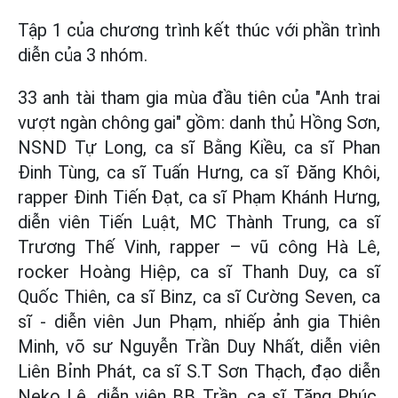
Tập 1 của chương trình kết thúc với phần trình
diễn của 3 nhóm.
33 anh tài tham gia mùa đầu tiên của "Anh trai
vượt ngàn chông gai" gồm: danh thủ Hồng Sơn,
NSND Tự Long, ca sĩ Bằng Kiều, ca sĩ Phan
Đinh Tùng, ca sĩ Tuấn Hưng, ca sĩ Đăng Khôi,
rapper Đinh Tiến Đạt, ca sĩ Phạm Khánh Hưng,
diễn viên Tiến Luật, MC Thành Trung, ca sĩ
Trương Thế Vinh, rapper – vũ công Hà Lê,
rocker Hoàng Hiệp, ca sĩ Thanh Duy, ca sĩ
Quốc Thiên, ca sĩ Binz, ca sĩ Cường Seven, ca
sĩ - diễn viên Jun Phạm, nhiếp ảnh gia Thiên
Minh, võ sư Nguyễn Trần Duy Nhất, diễn viên
Liên Bỉnh Phát, ca sĩ S.T Sơn Thạch, đạo diễn
Neko Lê, diễn viên BB Trần, ca sĩ Tăng Phúc,