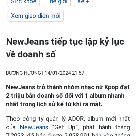
Sức khỏe
Thế giới
Xe +
Xem giao diện mới
NewJeans tiếp tục lập kỷ lục
về doanh số
DƯƠNG HƯƠNG |
14/01/2024 21:57
NewJeans trở thành nhóm nhạc nữ Kpop đạt
2 triệu bản doanh số đối với 1 album nhanh
nhất trong lịch sử kể từ khi ra mắt.
Theo công ty quản lý ADOR, album mới nhất
của
NewJeans
“Get Up”, phát hành tháng
7.2023, đã bán được 2.028.991 bản vào tháng