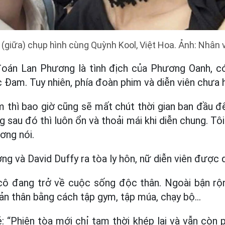
(giữa) chụp hình cùng Quỳnh Kool, Việt Hoa. Ảnh: Nhân 
đoán Lan Phương là tình địch của Phương Oanh, c
 Đam. Tuy nhiên, phía đoàn phim và diễn viên chưa h
thì bao giờ cũng sẽ mất chút thời gian ban đầu đ
 sau đó thì luôn ổn và thoải mái khi diễn chung. Tôi
ơng nói.
g và David Duffy ra tòa ly hôn, nữ diễn viên được q
ô đang trở về cuộc sống độc thân. Ngoài bận rộ
bản thân bằng cách tập gym, tập múa, chạy bộ…
ẻ: “Phiên tòa mới chỉ tạm thời khép lại và vẫn còn 