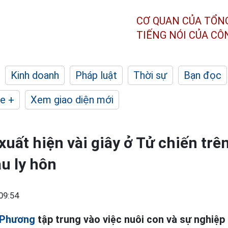
CƠ QUAN CỦA TỔN
TIẾNG NÓI CỦA C
Kinh doanh
Pháp luật
Thời sự
Bạn đọc
e +
Xem giao diện mới
uất hiện vài giây ở Tử chiến trê
u ly hôn
09:54
 Phương
tập trung vào việc nuôi con và sự nghiệp