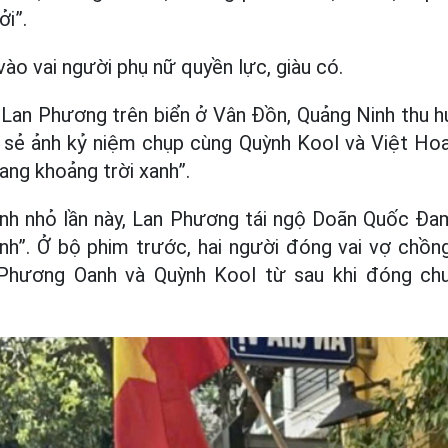
ởi”.
 vào vai người phụ nữ quyền lực, giàu có.
Lan Phương trên biển ở Vân Đồn, Quảng Ninh thu hú
ia sẻ ảnh kỷ niệm chụp cùng Quỳnh Kool và Việt Hoa 
ang khoảng trời xanh”.
ảnh nhỏ lần này, Lan Phương tái ngộ Doãn Quốc Đa
lình”. Ở bộ phim trước, hai người đóng vai vợ chồn
n Phương Oanh và Quỳnh Kool từ sau khi đóng ch