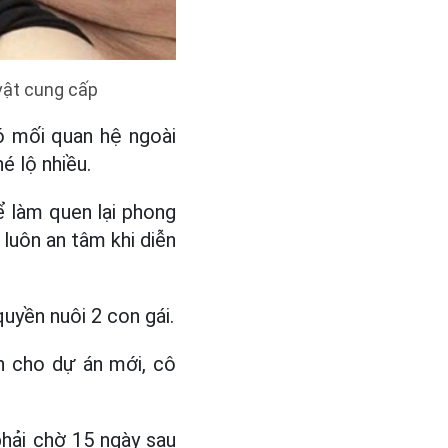
vật cung cấp
ó mối quan hệ ngoài
é lộ nhiều.
ể làm quen lại phong
 luôn an tâm khi diễn
uyền nuôi 2 con gái.
n cho dự án mới, cô
phải chờ 15 ngày sau