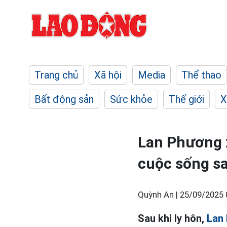
Trang chủ
Xã hội
Media
Thể thao
Bất động sản
Sức khỏe
Thế giới
X
Lan Phương x
cuộc sống sa
Quỳnh An |
25/09/2025 
Sau khi ly hôn,
Lan