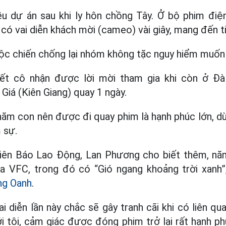
u dự án sau khi ly hôn chồng Tây. Ở bộ phim điện
có vai diễn khách mời (cameo) vài giây, mang đến t
ộc chiến chống lại nhóm không tặc nguy hiểm muốn
ết cô nhận được lời mời tham gia khi còn ở Đà
Giá (Kiên Giang) quay 1 ngày.
hăm con nên được đi quay phim là hạnh phúc lớn, dù
m sự.
viên Báo Lao Động, Lan Phương cho biết thêm, nă
ủa VFC, trong đó có “Gió ngang khoảng trời xanh”
g Oanh
.
ai diễn lần này chắc sẽ gây tranh cãi khi có liên 
 tôi, cảm giác được đóng phim trở lại rất hạnh ph