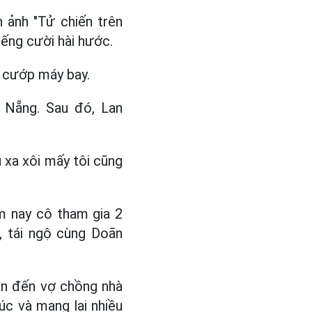
 ảnh "Tử chiến trên
iếng cười hài hước.
 cướp máy bay.
 Nẵng. Sau đó, Lan
 xa xôi mấy tôi cũng
m nay cô tham gia 2
, tái ngộ cùng Doãn
quan đến vợ chồng nhà
úc và mang lại nhiều