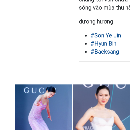
sóng vào mùa thu n
dương hương
#Son Ye Jin
#Hyun Bin
#Baeksang