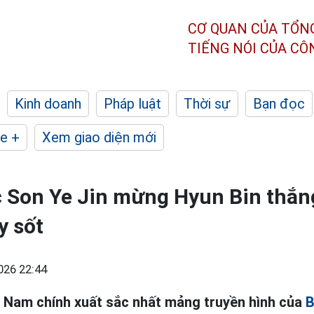
CƠ QUAN CỦA TỔN
TIẾNG NÓI CỦA C
Kinh doanh
Pháp luật
Thời sự
Bạn đọc
e +
Xem giao diện mới
 Son Ye Jin mừng Hyun Bin thắng
y sốt
026 22:44
i Nam chính xuất sắc nhất mảng truyền hình của
B