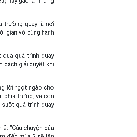
a) hãy gác lại những
ra trường quay là nơi
ời gian vô cùng hạnh
t qua quá trình quay
 cách giải quyết khi
ng lời ngọt ngào cho
ồi phía trước, và con
g suốt quá trình quay
n 2: “Câu chuyện của
âm đến mùa 2 sẽ lên