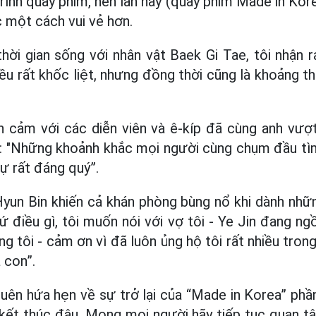
rình quay phim, nên lần này (quay phim Made in Kore
c một cách vui vẻ hơn.
thời gian sống với nhân vật Baek Gi Tae, tôi nhận 
u rất khốc liệt, nhưng đồng thời cũng là khoảng th
h cảm với các diễn viên và ê-kíp đã cùng anh vượ
i: "Những khoảnh khắc mọi người cùng chụm đầu tìm
ự rất đáng quý”.
 Hyun Bin khiến cả khán phòng bùng nổ khi dành nhữ
ứ điều gì, tôi muốn nói với vợ tôi - Ye Jin đang ng
ng tôi - cảm ơn vì đã luôn ủng hộ tôi rất nhiều tron
 con”.
uên hứa hẹn về sự trở lại của “Made in Korea” phầ
 kết thúc đâu. Mong mọi người hãy tiếp tục quan t