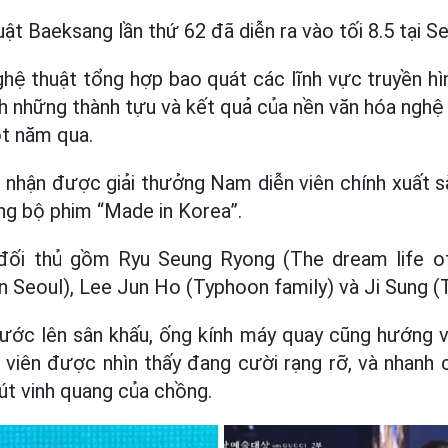
ật Baeksang lần thứ 62 đã diễn ra vào tối 8.5 tại S
nghệ thuật tổng hợp bao quát các lĩnh vực truyền hìn
inh những thành tựu và kết quả của nền văn hóa nghệ
t năm qua.
n
nhận được giải thưởng Nam diễn viên chính xuất s
rong bộ phim “Made in Korea”.
ối thủ gồm Ryu Seung Ryong (The dream life of
n Seoul), Lee Jun Ho (Typhoon family) và Ji Sung (T
ước lên sân khấu, ống kính máy quay cũng hướng v
 viên được nhìn thấy đang cười rạng rỡ, và nhanh 
phút vinh quang của chồng.