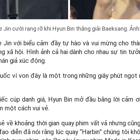
 Jin cười rạng rỡ khi Hyun Bin thắng giải Baeksang. Ảnh
 Jin với biểu cảm đầy tự hào và vui mừng cho thà
g xã hội. Hình ảnh cả hai dành cho nhau sự tin tưở
hán giả xúc động.
ốc ví von đây là một trong những giây phút ngọt 
hiếc cúp danh giá, Hyun Bin mở đầu bằng lời cảm ơ
m một cách vui vẻ.
sẻ về khoảng thời gian quay phim vất vả nhưng cũng
ạo diễn đã nói rằng lúc quay “Harbin” chúng tôi kh