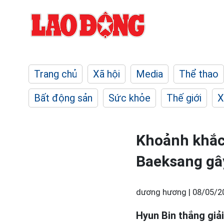
Trang chủ
Xã hội
Media
Thể thao
Bất động sản
Sức khỏe
Thế giới
X
Khoảnh khắc
Baeksang gâ
dương hương |
08/05/2
Hyun Bin thắng giả