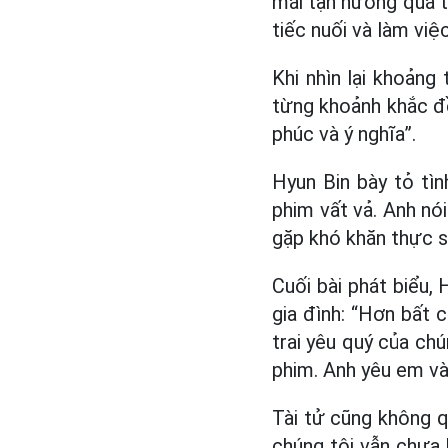
mái tận hưởng quá t
tiếc nuối và làm việ
Khi nhìn lại khoảng 
từng khoảnh khắc đề
phúc và ý nghĩa”.
Hyun Bin bày tỏ tìn
phim vất vả. Anh nó
gặp khó khăn thực s
Cuối bài phát biểu,
gia đình: “Hơn bất c
trai yêu quý của chú
phim. Anh yêu em và
Tài tử cũng không q
chúng tôi vẫn chưa