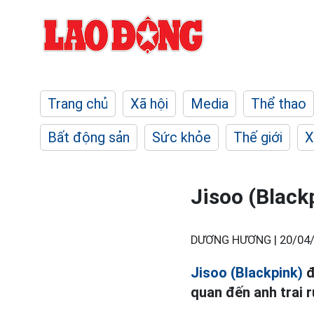
Trang chủ
Xã hội
Media
Thể thao
Bất động sản
Sức khỏe
Thế giới
X
Jisoo (Blackp
DƯƠNG HƯƠNG |
20/04/
Jisoo (Blackpink)
đ
quan đến anh trai r