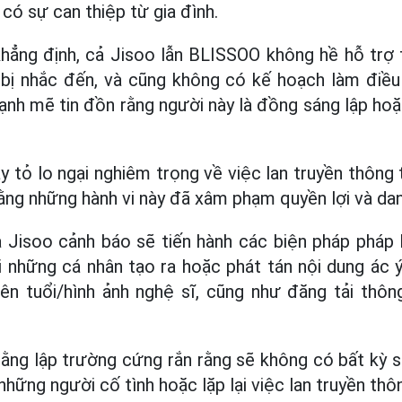
có sự can thiệp từ gia đình.
hẳng định, cả Jisoo lẫn BLISSOO không hề hỗ trợ t
bị nhắc đến, và cũng không có kế hoạch làm điều 
nh mẽ tin đồn rằng người này là đồng sáng lập hoặc 
ày tỏ lo ngại nghiêm trọng về việc lan truyền thông
rằng những hành vi này đã xâm phạm quyền lợi và dan
a Jisoo cảnh báo sẽ tiến hành các biện pháp pháp 
 những cá nhân tạo ra hoặc phát tán nội dung ác 
tên tuổi/hình ảnh nghệ sĩ, cũng như đăng tải thôn
bằng lập trường cứng rắn rằng sẽ không có bất kỳ 
những người cố tình hoặc lặp lại việc lan truyền thôn