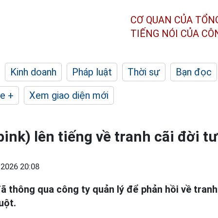
CƠ QUAN CỦA TỔN
TIẾNG NÓI CỦA C
Kinh doanh
Pháp luật
Thời sự
Bạn đọc
e +
Xem giao diện mới
ink) lên tiếng về tranh cãi đời tư
2026 20:08
ã thông qua công ty quản lý để phản hồi về tranh 
uột.