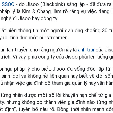
ISSOO
- do Jisoo (Blackpink) sáng lập - đã đưa ra
pháp lý là Kim & Chang, làm rõ rằng vụ việc đang 
 nghệ sĩ Jisoo hay công ty.
uất hiện thông tin một người đàn ông khoảng 30 tuổ
y rối tình dục một nữ streamer.
tin lan truyền cho rằng người này là
anh trai
của Jiso
trích. Vì vậy, phía công ty của Jisoo phải lên tiếng gi
i ngũ pháp lý cho biết, Jisoo đã sống độc lập từ
 sinh idol và không hề liên quan hay biết về đời s
hủ nhận việc gia đình cô tham gia quản lý hay vận h
 từng nhận được một số lời khuyên hạn chế từ gia 
ty, nhưng không có thành viên gia đình nào từng n
ết định”, tuyên bố nêu rõ. Đồng thời nhấn mạnh c