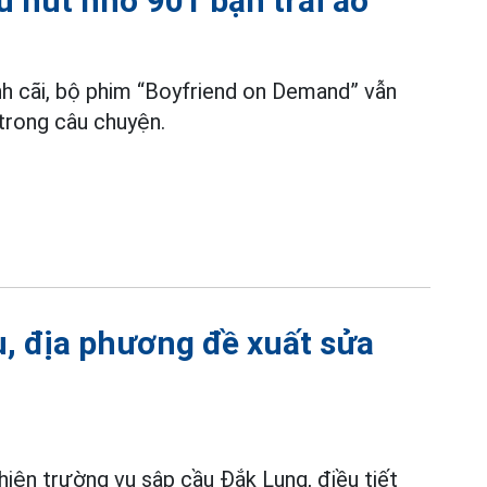
u hút nhờ 901 bạn trai ảo
nh cãi, bộ phim “Boyfriend on Demand” vẫn
 trong câu chuyện.
u, địa phương đề xuất sửa
iện trường vụ sập cầu Đắk Lung, điều tiết