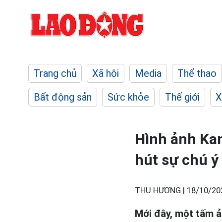
Trang chủ
Xã hội
Media
Thể thao
Bất động sản
Sức khỏe
Thế giới
X
Hình ảnh Ka
hút sự chú ý
THU HƯƠNG |
18/10/20
Mới đây, một tấm ả