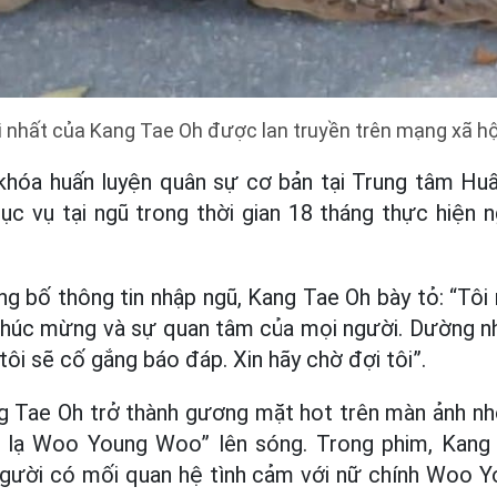
 nhất của Kang Tae Oh được lan truyền trên mạng xã hội
 khóa huấn luyện quân sự cơ bản tại Trung tâm Huấ
ục vụ tại ngũ trong thời gian 18 tháng thực hiện 
ng bố thông tin nhập ngũ, Kang Tae Oh bày tỏ: “Tôi 
chúc mừng và sự quan tâm của mọi người. Dường n
tôi sẽ cố gắng báo đáp. Xin hãy chờ đợi tôi”.
g Tae Oh trở thành gương mặt hot trên màn ảnh nhỏ
ỳ lạ Woo Young Woo” lên sóng. Trong phim, Kang
người có mối quan hệ tình cảm với nữ chính Woo 