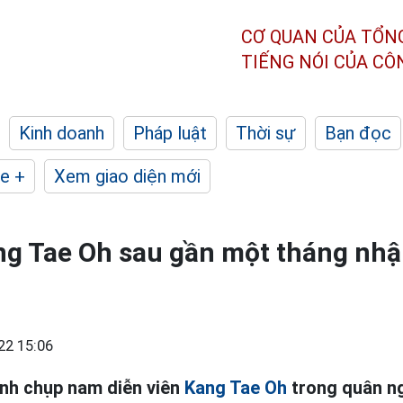
CƠ QUAN CỦA TỔN
TIẾNG NÓI CỦA C
Kinh doanh
Pháp luật
Thời sự
Bạn đọc
e +
Xem giao diện mới
ng Tae Oh sau gần một tháng nhậ
22 15:06
nh chụp nam diễn viên
Kang Tae Oh
trong quân ng