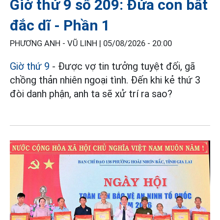
Giờ thứ 9 số 209: Đứa con bất
đắc dĩ - Phần 1
PHƯƠNG ANH - VŨ LINH |
05/08/2026 - 20:00
Giờ thứ 9
- Được vợ tin tưởng tuyệt đối, gã
chồng thản nhiên ngoại tình. Đến khi kẻ thứ 3
đòi danh phận, anh ta sẽ xử trí ra sao?