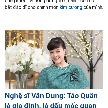
cũng khóc” vì bỗng dưng trở thành “chủ nợ”
bất đắc dĩ cho chính món
kim cương
của mình.
Nghệ sĩ Vân Dung: Táo Quân
là gia đình, là dấu mốc quan