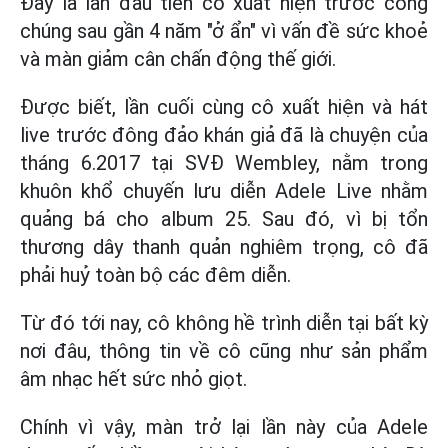
Đây là lần đầu tiên cô xuất hiện trước công
chúng sau gần 4 năm "ở ẩn" vì vấn đề sức khoẻ
và màn giảm cân chấn động thế giới.
Được biết, lần cuối cùng cô xuất hiện và hát
live trước đông đảo khán giả đã là chuyện của
tháng 6.2017 tại SVĐ Wembley, nằm trong
khuôn khổ chuyến lưu diễn Adele Live nhằm
quảng bá cho album 25. Sau đó, vì bị tổn
thương dây thanh quản nghiêm trọng, cô đã
phải huỷ toàn bộ các đêm diễn.
Từ đó tới nay, cô không hề trình diễn tại bất kỳ
nơi đâu, thông tin về cô cũng như sản phẩm
âm nhạc hết sức nhỏ giọt.
Chính vì vậy, màn trở lại lần này của Adele