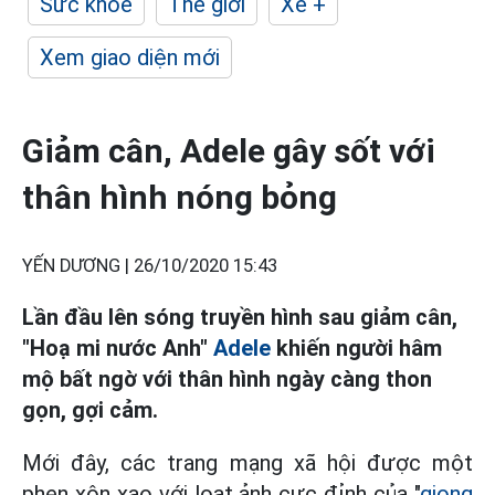
Sức khỏe
Thế giới
Xe +
Xem giao diện mới
Giảm cân, Adele gây sốt với
thân hình nóng bỏng
YẾN DƯƠNG |
26/10/2020 15:43
Lần đầu lên sóng truyền hình sau giảm cân,
"Hoạ mi nước Anh"
Adele
khiến người hâm
mộ bất ngờ với thân hình ngày càng thon
gọn, gợi cảm.
Mới đây, các trang mạng xã hội được một
phen xôn xao với loạt ảnh cực đỉnh của "
giọng