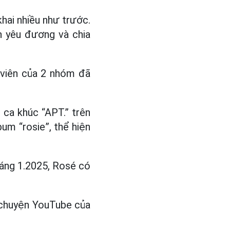
hai nhiều như trước.
n yêu đương và chia
h viên của 2 nhóm đã
ca khúc “APT.” trên
um “rosie”, thể hiện
tháng 1.2025, Rosé có
ò chuyện YouTube của