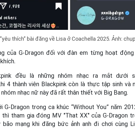
“yêu thích” bài đăng về Lisa ở Coachella 2025. Ảnh: chụ
ng của G-Dragon đối với đàn em từng hoạt động 
khích.
kpink đều là những nhóm nhạc ra mắt dưới 
hi 4 thành viên Blackpink còn là thực tập sinh v
 nhóm nhạc nữ này đã rất thân thiết với Big Bang.
i G-Dragon trong ca khúc “Without You” năm 2012
e thì tham gia đóng MV "That XX" của G-Dragon 
 bão mạng khi đăng bức ảnh anh đi chơi cùng L