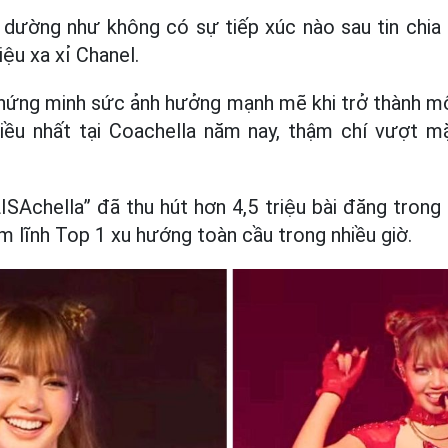
dường như không có sự tiếp xúc nào sau tin chia t
ệu xa xỉ Chanel.
 chứng minh sức ảnh hưởng mạnh mẽ khi trở thành m
iều nhất tại Coachella năm nay, thậm chí vượt mặ
LISAchella” đã thu hút hơn 4,5 triệu bài đăng trong
ếm lĩnh Top 1 xu hướng toàn cầu trong nhiều giờ.