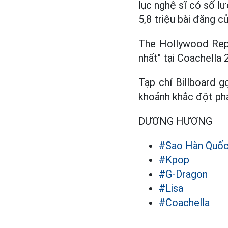
lục nghệ sĩ có số lư
5,8 triệu bài đăng c
The Hollywood Repo
nhất" tại Coachella 
Tạp chí Billboard g
khoảnh khắc đột phá
DƯƠNG HƯƠNG
#Sao Hàn Quố
#Kpop
#G-Dragon
#Lisa
#Coachella