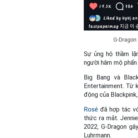
G-Dragon 
Sự ủng hộ thầm lặ
người hâm mộ phấn 
Big Bang và Blac
Entertainment. Từ k
động của Blackpink,
Rosé
đã hợp tác vớ
thức ra mắt. Jenni
2022, G-Dragon gây
Luhrmann.