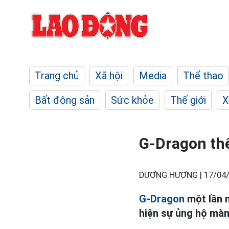
Trang chủ
Xã hội
Media
Thể thao
Bất động sản
Sức khỏe
Thế giới
X
G-Dragon thể
DƯƠNG HƯƠNG |
17/04/
G-Dragon
một lần n
hiện sự ủng hộ màn