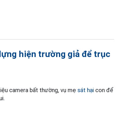
dựng hiện trường giả để trục
 liệu camera bất thường, vụ mẹ
sát hại
con để
i.