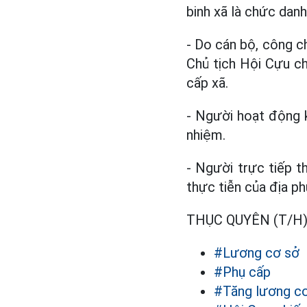
binh xã là chức dan
- Do cán bộ, công 
Chủ tịch Hội Cựu c
cấp xã.
- Người hoạt động 
nhiệm.
- Người trực tiếp t
thực tiễn của địa p
THỤC QUYÊN (T/H
#Lương cơ sở
#Phụ cấp
#Tăng lương c