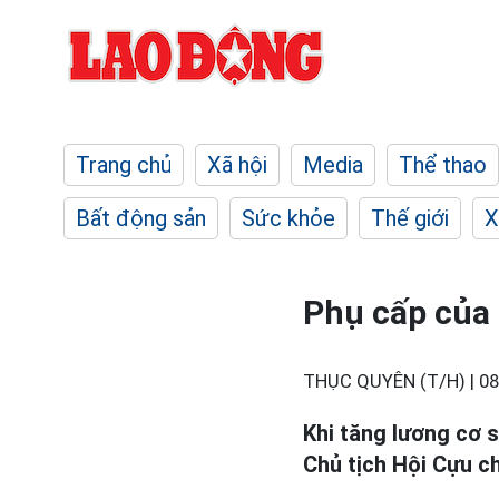
Trang chủ
Xã hội
Media
Thể thao
Bất động sản
Sức khỏe
Thế giới
X
Phụ cấp của 
THỤC QUYÊN (T/H) |
08
Khi tăng lương cơ s
Chủ tịch Hội Cựu ch