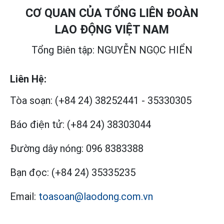
CƠ QUAN CỦA TỔNG LIÊN ĐOÀN
LAO ĐỘNG VIỆT NAM
Tổng Biên tập: NGUYỄN NGỌC HIỂN
Liên Hệ:
Tòa soạn:
(+84 24) 38252441
-
35330305
Báo điện tử:
(+84 24) 38303044
Đường dây nóng:
096 8383388
Bạn đọc:
(+84 24) 35335235
Email:
toasoan@laodong.com.vn