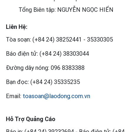
Tổng Biên tập: NGUYỄN NGỌC HIỂN
Liên Hệ:
Tòa soạn:
(+84 24) 38252441
-
35330305
Báo điện tử:
(+84 24) 38303044
Đường dây nóng:
096 8383388
Bạn đọc:
(+84 24) 35335235
Email:
toasoan@laodong.com.vn
Hỗ Trợ Quảng Cáo
Báo in: (+84 24) 39232694
-
Báo điện tử: (+84