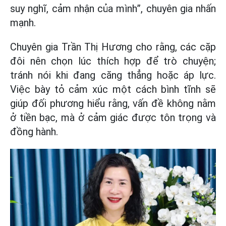
suy nghĩ, cảm nhận của mình”, chuyên gia nhấn
mạnh.
Chuyên gia Trần Thị ͏Hương cho rằng, các cặp
đôi nên chọn lú͏c thích͏ hợp để trò chuyện;
tránh nói khi đang c͏ăn͏g thẳng hoặc áp lực.
Việc bày tỏ cảm xúc một cách bình tĩnh sẽ
giúp đối phương hiểu rằng, vấn đề không nằm
ở tiền bạc, mà ở cảm giác được tôn trọng và
đồng hành.