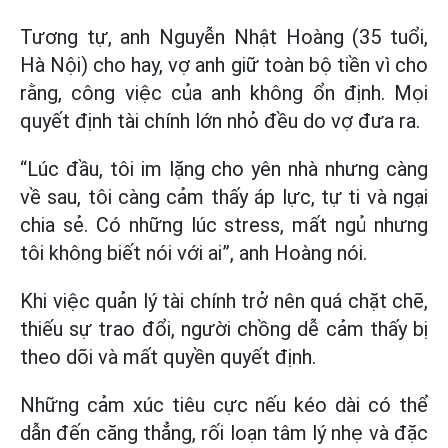
Tương tự, anh Nguyễn Nhật Hoàng (35 tuổi,
Hà Nội) cho hay, vợ anh giữ toàn bộ tiền vì cho
rằng, công việc của anh không ổn định. Mọi
quyết định tài chính lớn nhỏ đều do vợ đưa ra.
“Lúc đầu, tôi im lặng cho yên nhà nhưng càng
về sau, tôi càng cảm thấy áp lực, tự ti và ngại
chia sẻ. Có những lúc stress, mất ngủ nhưng
tôi không biết nói với ai”, anh Hoàng nói.
Khi việc quản lý tài chính trở nên quá chặt chẽ,
thiếu sự trao đổi, người͏ chồng d͏ễ cảm thấy͏ bị
theo dõi và͏ mất quyền quyết đ͏ịnh.͏
Những cảm xúc tiêu cực nếu kéo dài có thể
dẫn đến căng thẳng, rối loạn tâm lý nhẹ và đặc