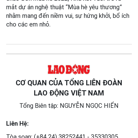
mắt dự án nghệ thuật “Mùa hè yêu thương”
nhằm mang đến niềm vui, sự hứng khởi, bổ ích
cho các em nhỏ.
CƠ QUAN CỦA TỔNG LIÊN ĐOÀN
LAO ĐỘNG VIỆT NAM
Tổng Biên tập: NGUYỄN NGỌC HIỂN
Liên Hệ:
Tòa soạn:
(+84 24) 38252441
-
35330305