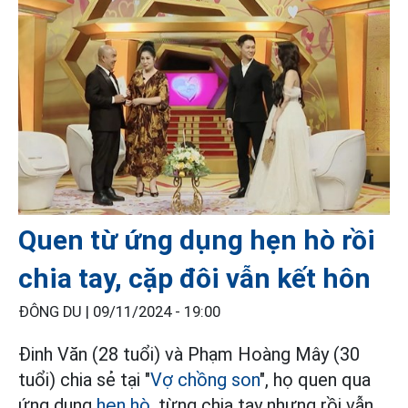
Quen từ ứng dụng hẹn hò rồi
chia tay, cặp đôi vẫn kết hôn
ĐÔNG DU |
09/11/2024 - 19:00
Đinh Văn (28 tuổi) và Phạm Hoàng Mây (30
tuổi) chia sẻ tại "
Vợ chồng son
", họ quen qua
ứng dụng
hẹn hò
, từng chia tay nhưng rồi vẫn