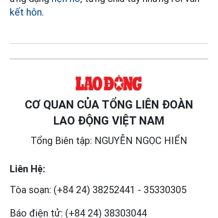
kết hôn
.
CƠ QUAN CỦA TỔNG LIÊN ĐOÀN
LAO ĐỘNG VIỆT NAM
Tổng Biên tập: NGUYỄN NGỌC HIỂN
Liên Hệ:
Tòa soạn:
(+84 24) 38252441
-
35330305
Báo điện tử:
(+84 24) 38303044