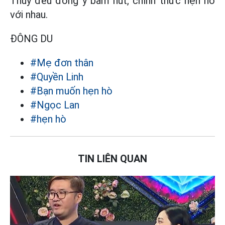
Thúy đều đồng ý bấm nút, chính thức hẹn hò
với nhau.
ĐÔNG DU
#Mẹ đơn thân
#Quyền Linh
#Bạn muốn hẹn hò
#Ngọc Lan
#hẹn hò
TIN LIÊN QUAN