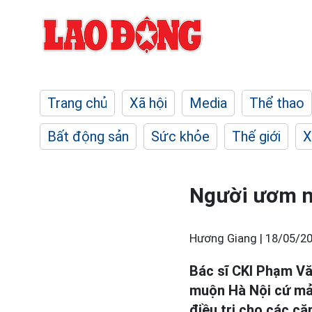
Trang chủ
Xã hội
Media
Thể thao
Bất động sản
Sức khỏe
Thế giới
X
Người ươm n
Hương Giang |
18/05/20
Bác sĩ CKI Phạm V
muộn Hà Nội cứ mải
điều trị cho các c