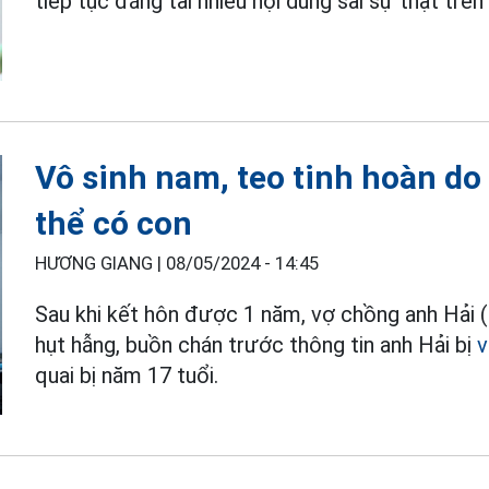
tiếp tục đăng tải nhiều nội dung sai sự thật trên
Vô sinh nam, teo tinh hoàn do
thể có con
HƯƠNG GIANG |
08/05/2024 - 14:45
Sau khi kết hôn được 1 năm, vợ chồng anh Hải
hụt hẫng, buồn chán trước thông tin anh Hải bị
v
quai bị năm 17 tuổi.