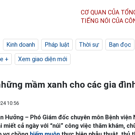
CƠ QUAN CỦA TỔN
TIẾNG NÓI CỦA C
Kinh doanh
Pháp luật
Thời sự
Bạn đọc
e +
Xem giao diện mới
hững mầm xanh cho các gia đìn
24 10:56
ăn Hưởng – Phó Giám đốc chuyên môn Bệnh viện
 miết cả ngày với “núi” công việc thăm khám, ch
ặp vợ chồng
hiếm muộn
thực hiện phẫu thuật, thủ 