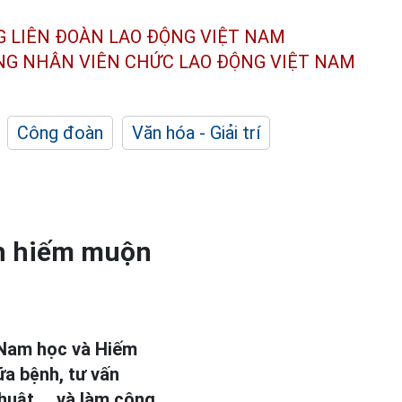
G LIÊN ĐOÀN
LAO ĐỘNG VIỆT NAM
ÔNG NHÂN
VIÊN CHỨC LAO ĐỘNG
VIỆT NAM
Công đoàn
Văn hóa - Giải trí
h hiếm muộn
 Nam học và Hiếm
ữa bệnh, tư vấn
thuật,… và làm công