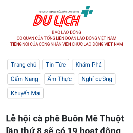
BÁO LAO ĐỘNG
CƠ QUAN CỦA TỔNG LIÊN ĐOÀN
LAO ĐỘNG VIỆT NAM
TIẾNG NÓI CỦA CÔNG NHÂN
VIÊN CHỨC LAO ĐỘNG
VIỆT NAM
Trang chủ
Tin Tức
Khám Phá
Cẩm Nang
Ẩm Thực
Nghỉ dưỡng
Khuyến Mại
Lễ hội cà phê Buôn Mê Thuột
lần thứ 8 sẽ có 19 hoạt động