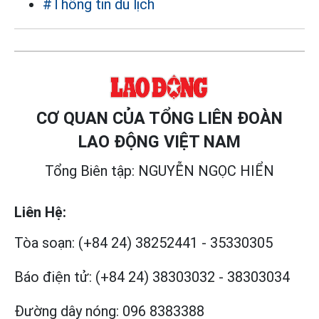
#Thông tin du lịch
CƠ QUAN CỦA TỔNG LIÊN ĐOÀN
LAO ĐỘNG VIỆT NAM
Tổng Biên tập: NGUYỄN NGỌC HIỂN
Liên Hệ:
Tòa soạn:
(+84 24) 38252441
-
35330305
Báo điện tử:
(+84 24) 38303032
-
38303034
Đường dây nóng:
096 8383388