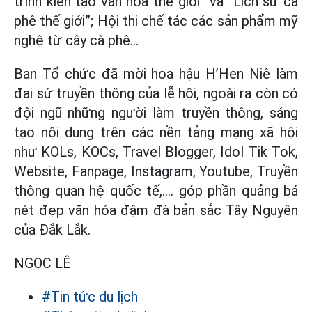
trình kiến tạo văn hóa thế giới” và “Lịch sử cà
phê thế giới”; Hội thi chế tác các sản phẩm mỹ
nghệ từ cây cà phê…
Ban Tổ chức đã mời hoa hậu H’Hen Niê làm
đại sứ truyền thông của lễ hội, ngoài ra còn có
đội ngũ những người làm truyền thông, sáng
tạo nội dung trên các nền tảng mạng xã hội
như KOLs, KOCs, Travel Blogger, Idol Tik Tok,
Website, Fanpage, Instagram, Youtube, Truyền
thông quan hệ quốc tế,.... góp phần quảng bá
nét đẹp văn hóa đậm đà bản sắc Tây Nguyên
của Đắk Lắk.
NGỌC LÊ
#Tin tức du lịch