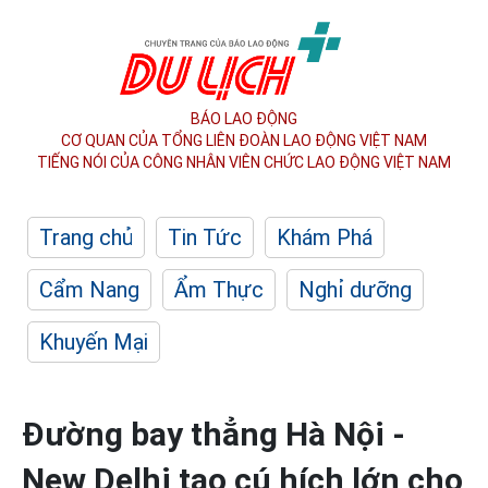
BÁO LAO ĐỘNG
CƠ QUAN CỦA TỔNG LIÊN ĐOÀN
LAO ĐỘNG VIỆT NAM
TIẾNG NÓI CỦA CÔNG NHÂN
VIÊN CHỨC LAO ĐỘNG
VIỆT NAM
Trang chủ
Tin Tức
Khám Phá
Cẩm Nang
Ẩm Thực
Nghỉ dưỡng
Khuyến Mại
Đường bay thẳng Hà Nội -
New Delhi tạo cú hích lớn cho