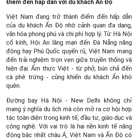
Điểm đến hấp dẫn với du khách Ấn Độ
Việt Nam đang trở thành điểm đến hấp dẫn
của du khách Ấn Độ nhờ cảnh quan đa dạng,
văn hóa phong phú và chi phí hợp lý. Từ Hà Nội
cổ kính, Hội An lãng mạn đến Đà Nẵng năng
động hay Phú Quốc quyến rũ, Việt Nam mang
đến trải nghiệm trọn vẹn giữa truyền thống và
hiện đại. Ẩm thực Việt - từ phở, bún chả đến
cà phê trứng - cũng khiến du khách Ấn khó
quên.
Đường bay Hà Nội - New Delhi không chỉ
mang ý nghĩa du lịch mà còn mở ra cơ hội hợp
tác toàn diện trong kinh tế, đầu tư, giáo dục và
công nghệ. Với vai trò là hai nền kinh tế năng
động bậc nhất châu Á, Việt Nam và Ấn Độ có