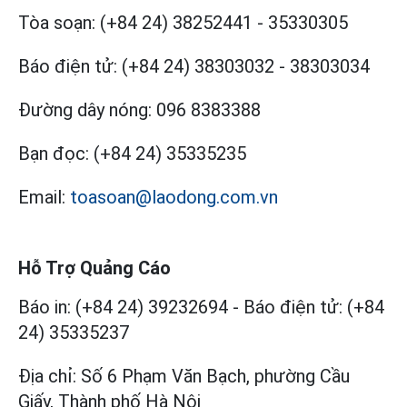
Tòa soạn:
(+84 24) 38252441
-
35330305
Báo điện tử:
(+84 24) 38303032
-
38303034
Đường dây nóng:
096 8383388
Bạn đọc:
(+84 24) 35335235
Email:
toasoan@laodong.com.vn
Hỗ Trợ Quảng Cáo
Báo in: (+84 24) 39232694
-
Báo điện tử: (+84
24) 35335237
Địa chỉ: Số 6 Phạm Văn Bạch, phường Cầu
Giấy, Thành phố Hà Nội