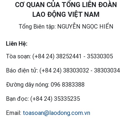
CƠ QUAN CỦA TỔNG LIÊN ĐOÀN
LAO ĐỘNG VIỆT NAM
Tổng Biên tập: NGUYỄN NGỌC HIỂN
Liên Hệ:
Tòa soạn:
(+84 24) 38252441
-
35330305
Báo điện tử:
(+84 24) 38303032
-
38303034
Đường dây nóng:
096 8383388
Bạn đọc:
(+84 24) 35335235
Email:
toasoan@laodong.com.vn