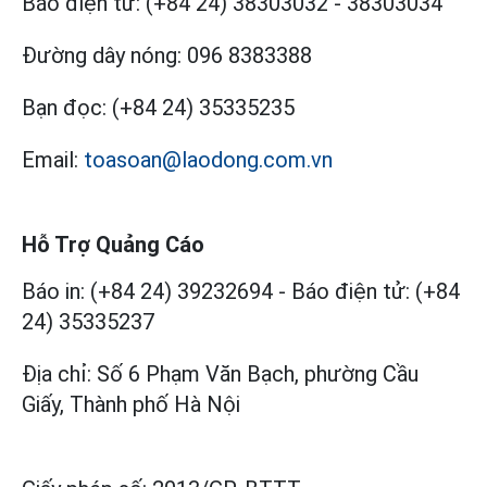
Báo điện tử:
(+84 24) 38303032
-
38303034
Đường dây nóng:
096 8383388
Bạn đọc:
(+84 24) 35335235
Email:
toasoan@laodong.com.vn
Hỗ Trợ Quảng Cáo
Báo in: (+84 24) 39232694
-
Báo điện tử: (+84
24) 35335237
Địa chỉ: Số 6 Phạm Văn Bạch, phường Cầu
Giấy, Thành phố Hà Nội