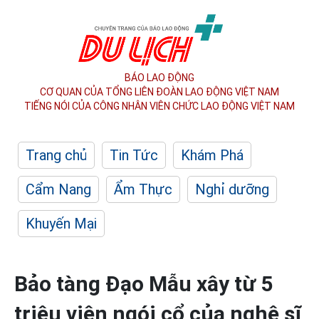
BÁO LAO ĐỘNG
CƠ QUAN CỦA TỔNG LIÊN ĐOÀN
LAO ĐỘNG VIỆT NAM
TIẾNG NÓI CỦA CÔNG NHÂN
VIÊN CHỨC LAO ĐỘNG
VIỆT NAM
Trang chủ
Tin Tức
Khám Phá
Cẩm Nang
Ẩm Thực
Nghỉ dưỡng
Khuyến Mại
Bảo tàng Đạo Mẫu xây từ 5
triệu viên ngói cổ của nghệ sĩ